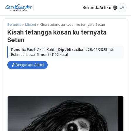
|
Beranda
Artikel
🌙
Beranda
>
Misteri
>
Kisah tetangga kosan ku ternyata Setan
Kisah tetangga kosan ku ternyata
Setan
Penulis:
Faqih Aksa Kahfi |
Dipublikasikan:
28/05/2025 |
📖
Estimasi baca: 6 menit (1102 kata)
Dengarkan Artikel